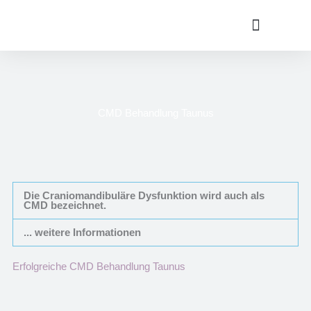
Zum
Inhalt
springen
Über Dr. Silke Raitarowsky – Ihre Expertin für CMD
CMD Wissen
CMD Behandlung Taunus
Die Craniomandibuläre Dysfunktion wird auch als
CMD bezeichnet.
... weitere Informationen
Erfolgreiche CMD Behandlung Taunus