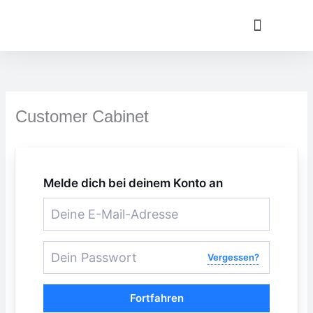
Zum
Inhalt
springen
Über Dr. Silke Raitarowsky – Ihre Expertin für CMD
CMD Wissen
Customer Cabinet
Melde dich bei deinem Konto an
Vergessen?
Fortfahren