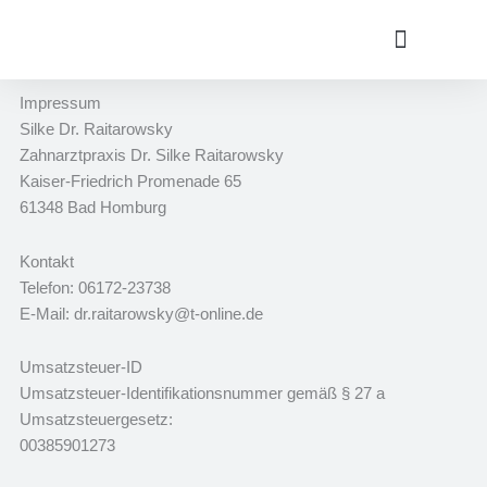
Zum
Inhalt
springen
Über Dr. Silke Raitarowsky – Ihre Expertin für CMD
CMD Wissen
Impressum
Silke Dr. Raitarowsky
Zahnarztpraxis Dr. Silke Raitarowsky
Kaiser-Friedrich Promenade 65
61348 Bad Homburg
Kontakt
Telefon: 06172-23738
E-Mail: dr.raitarowsky@t-online.de
Umsatzsteuer-ID
Umsatzsteuer-Identifikationsnummer gemäß § 27 a
Umsatzsteuergesetz:
00385901273